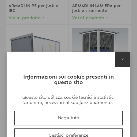
ARMADI IN PE per fusti e
ARMADI IN LAMIERA per
IBC
fusti e cisternette
Vai al prodotto >
Vai al prodotto >
x
Informazioni sui cookie presenti in
questo sito
CONTAINER CON VASCA DI
BOX per RICOVERO
Questo sito utilizza cookie tecnici e statistici
RACCOLTA per stoccaggio
BOMBOLE
Fusti e Cisternette
anonimi, necessari al suo funzionamento.
Vai al prodotto >
Vai al prodotto >
Nega tutti
Gestisci preferenze